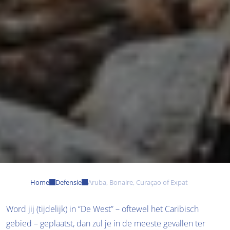
Home
Defensie
Aruba, Bonaire, Curaçao of Expat
Word jij (tijdelijk) in “De West” – oftewel het Caribisch 
gebied – geplaatst, dan zul je in de meeste gevallen ter 