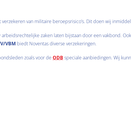
 verzekeren van militaire beroepsrisico’s. Dit doen wij inmiddel
ouw arbeidsrechtelijke zaken laten bijstaan door een vakbond. Oo
TV/VBM
 biedt Noventas diverse verzekeringen.
ondsleden zoals voor de 
ODB
 speciale aanbiedingen. Wij kunn
Lid worden?
kbond binnen Defensie. Meld je dan hier aan en profiteer van de