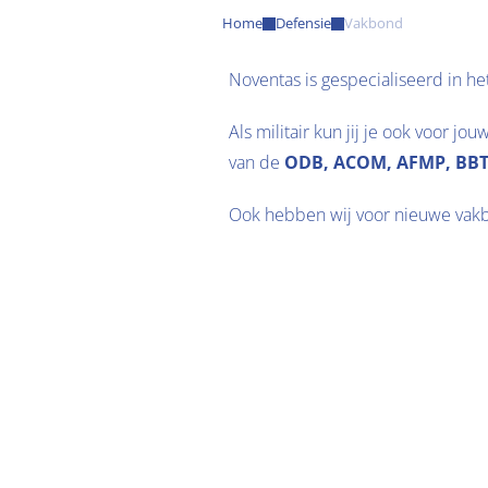
Home
Defensie
Vakbond
Noventas is gespecialiseerd in het
Als militair kun jij je ook voor j
van de 
ODB, ACOM, AFMP, BB
Ook hebben wij voor nieuwe vakb
Wil jij ook lid worden van een va