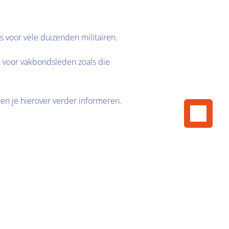
s voor vele duizenden militairen.
k voor vakbondsleden zoals die 
en je hierover verder informeren.
 vele voordelen en service.