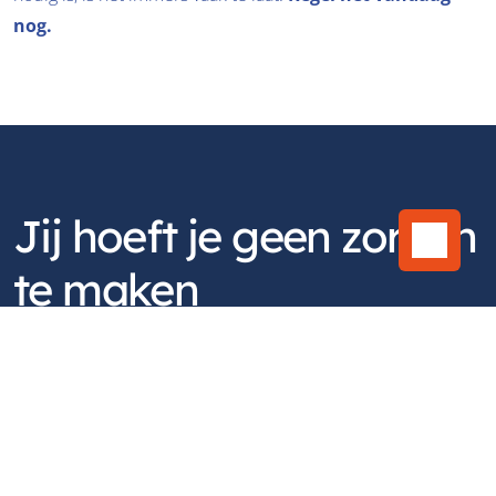
nog.
Jij hoeft je geen zorgen 
te maken
Via Noventas kun je jezelf en jouw gezin gemakkelijk 
voorzien van een uitgebreide 
rechtsbijstandverzekering 
inclusief “arbeidsrecht” en 
verkeersdekking
, namelijk; NH1816 Rechtsbijstand by DAS. 
Als 
beste uit de test Consumentenbond. 
De 
basisdekking omvat naast Verkeer ook zaken als vakantie, 