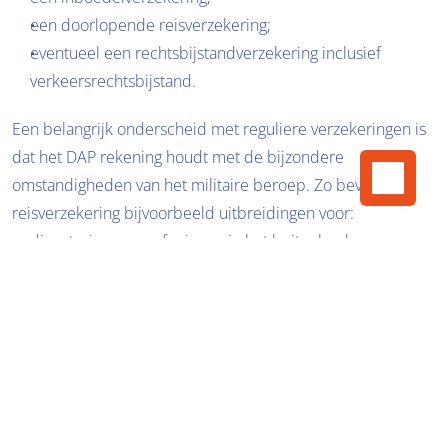
een doorlopende reisverzekering;
eventueel een rechtsbijstandverzekering inclusief 
verkeersrechtsbijstand.
Een belangrijk onderscheid met reguliere verzekeringen is 
dat het DAP rekening houdt met de bijzondere 
omstandigheden van het militaire beroep. Zo bevat de 
reisverzekering bijvoorbeeld uitbreidingen voor:
dienstreizen en oefeningen in het buitenland;
uitzendingen (onder bepaalde voorwaarden);
stationering in het buitenland;
een marineclausule;
winter- en onderwatersport en andere beroepsmatige 
risicovolle activiteiten.
Daarnaast kun je het DAP combineren met het 
Noventas 